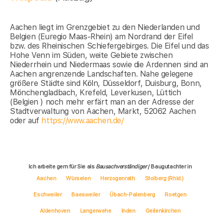
Aachen liegt im Grenzgebiet zu den Niederlanden und
Belgien (Euregio Maas-Rhein) am Nordrand der Eifel
bzw. des Rheinischen Schiefergebirges. Die Eifel und das
Hohe Venn im Süden, weite Gebiete zwischen
Niederrhein und Niedermaas sowie die Ardennen sind an
Aachen angrenzende Landschaften. Nahe gelegene
größere Städte sind Köln, Düsseldorf, Duisburg, Bonn,
Mönchengladbach, Krefeld, Leverkusen, Lüttich
(Belgien ) noch mehr erfärt man an der Adresse der
Stadtverwaltung von Aachen, Markt, 52062 Aachen
oder auf
https://www.aachen.de/
Ich arbeite gern für Sie als
Bausachverständiger
/ Baugutachter in
Aachen
Würselen
Herzogenrath
Stolberg (Rhld.)
Eschweiler
Baesweiler
Übach-Palenberg
Roetgen
Aldenhoven
Langerwehe
Inden
Geilenkirchen