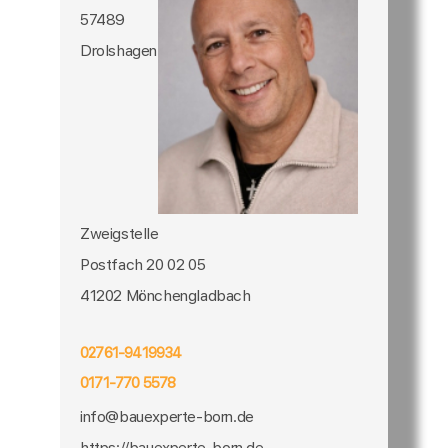
57489
Drolshagen
Zweigstelle
Postfach 20 02 05
41202 Mönchengladbach
02761-9419934
0171-770 5578
info@bauexperte-born.de
https://bauexperte-born.de