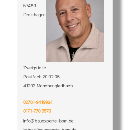
57489
Drolshagen
Zweigstelle
Postfach 20 02 05
41202 Mönchengladbach
02761-9419934
0171-770 5578
info@bauexperte-born.de
https://bauexperte-born.de