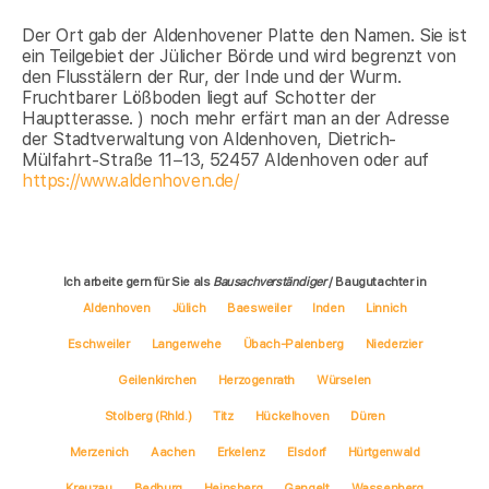
Der Ort gab der Aldenhovener Platte den Namen. Sie ist
ein Teilgebiet der Jülicher Börde und wird begrenzt von
den Flusstälern der Rur, der Inde und der Wurm.
Fruchtbarer Lößboden liegt auf Schotter der
Hauptterasse. ) noch mehr erfärt man an der Adresse
der Stadtverwaltung von Aldenhoven, Dietrich-
Mülfahrt-Straße 11−13, 52457 Aldenhoven oder auf
https://www.aldenhoven.de/
Ich arbeite gern für Sie als
Bausachverständiger
/ Baugutachter in
Aldenhoven
Jülich
Baesweiler
Inden
Linnich
Eschweiler
Langerwehe
Übach-Palenberg
Niederzier
Geilenkirchen
Herzogenrath
Würselen
Stolberg (Rhld.)
Titz
Hückelhoven
Düren
Merzenich
Aachen
Erkelenz
Elsdorf
Hürtgenwald
Kreuzau
Bedburg
Heinsberg
Gangelt
Wassenberg