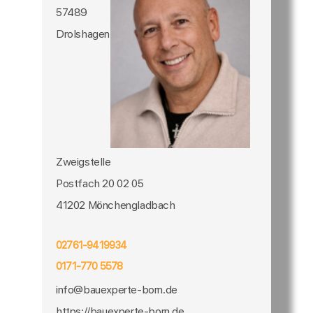
57489
Drolshagen
Zweigstelle
Postfach 20 02 05
41202 Mönchengladbach
02761-9419934
0171-770 5578
info@bauexperte-born.de
https://bauexperte-born.de