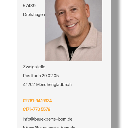
57489
Drolshagen
Zweigstelle
Postfach 20 02 05
41202 Mönchengladbach
02761-9419934
0171-770 5578
info@bauexperte-born.de
https://bauexperte-born.de