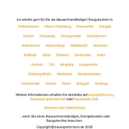
Ich arbeite gern für Sie als
Bausachverständiger
/ Baugutachter in
Geilenkirchen
Übach-Palenberg
Baesweiler
Gangelt
Linnich
Heinsberg
Herzogenrath
Hückelhoven
Aldenhoven
Wassenberg
Waldfeucht
Würselen
Selfkant
Jülich
Erkelenz
Eschweiler
Inden
Aachen
Titz
Wegberg
Langerwehe
Stolberg (Rhld.)
Niederzier
Niederkrüchten
Schwalmtal
Jüchen
Düren
Brüggen
Bedburg
Weitere Informationen erhalten Sie ebenfalls auf
bauexperte.com
,
hauskauf-gutachter.net
oder
bauexperte.club
.
Hinweise zum Datenschutz
... wenn Sie einen Bausachverständigen, Energieberater oder
Baugutachter brauchen.
Copyright © bauexperte-born.de 2025