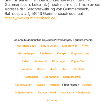
und für seinen Handball-Bundesligaverein, den VfL
Gummersbach, bekannt. ) noch mehr erfärt man an der
Adresse der Stadtverwaltung von Gummersbach,
Rathausplatz 1, 51643 Gummersbach oder auf
https://www.gummersbach.de/
Ich arbeite gern für Sie als
Bausachverständiger
/ Baugutachter in
Gummersbach
Bergneustadt
Marienheide
Wiehl
Meinerzhagen
Reichshof
Kierspe
Engelskirchen
Lindlar
Nümbrecht
Drolshagen
Wipperfürth
Waldbröl
Halver
Much
Olpe
Herscheid
Morsbach
Lüdenscheid
Ruppichteroth
Hückeswagen
Kürten
Wenden
Friesenhagen
Overath
Schalksmühle
Radevormwald
Neunkirchen-Seelscheid
Attendorn