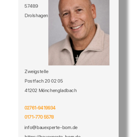
57489
Drolshagen
Zweigstelle
Postfach 20 02 05
41202 Mönchengladbach
02761-9419934
0171-770 5578
info@bauexperte-born.de
https://bauexperte-born.de