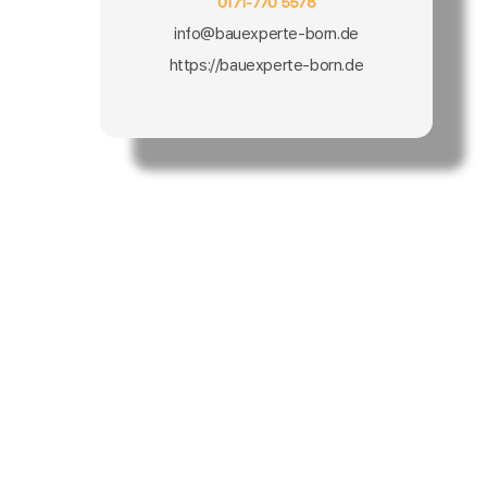
0171-770 5578
info@bauexperte-born.de
https://bauexperte-born.de