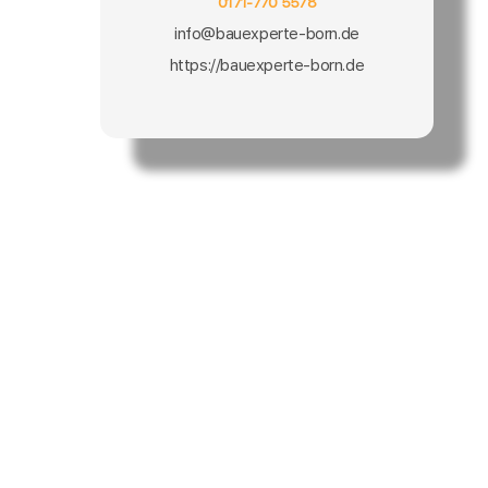
0171-770 5578
info@bauexperte-born.de
https://bauexperte-born.de