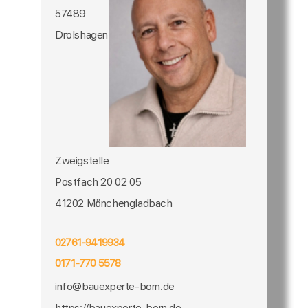
57489
Drolshagen
Zweigstelle
Postfach 20 02 05
41202 Mönchengladbach
02761-9419934
0171-770 5578
info@bauexperte-born.de
https://bauexperte-born.de