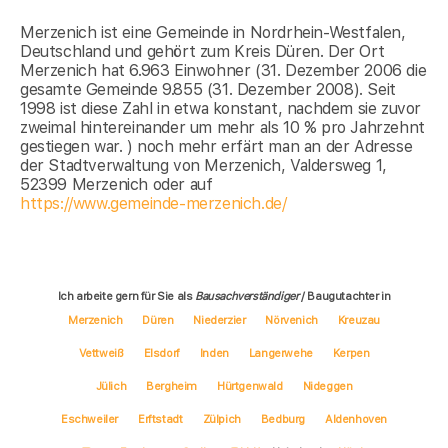
Merzenich ist eine Gemeinde in Nordrhein-Westfalen,
Deutschland und gehört zum Kreis Düren. Der Ort
Merzenich hat 6.963 Einwohner (31. Dezember 2006 die
gesamte Gemeinde 9.855 (31. Dezember 2008). Seit
1998 ist diese Zahl in etwa konstant, nachdem sie zuvor
zweimal hintereinander um mehr als 10 % pro Jahrzehnt
gestiegen war. ) noch mehr erfärt man an der Adresse
der Stadtverwaltung von Merzenich, Valdersweg 1,
52399 Merzenich oder auf
https://www.gemeinde-merzenich.de/
Ich arbeite gern für Sie als
Bausachverständiger
/ Baugutachter in
Merzenich
Düren
Niederzier
Nörvenich
Kreuzau
Vettweiß
Elsdorf
Inden
Langerwehe
Kerpen
Jülich
Bergheim
Hürtgenwald
Nideggen
Eschweiler
Erftstadt
Zülpich
Bedburg
Aldenhoven