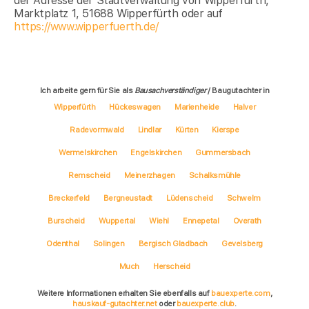
der Adresse der Stadtverwaltung von Wipperfürth,
Marktplatz 1, 51688 Wipperfürth oder auf
https://www.wipperfuerth.de/
Ich arbeite gern für Sie als
Bausachverständiger
/ Baugutachter in
Wipperfürth
Hückeswagen
Marienheide
Halver
Radevormwald
Lindlar
Kürten
Kierspe
Wermelskirchen
Engelskirchen
Gummersbach
Remscheid
Meinerzhagen
Schalksmühle
Breckerfeld
Bergneustadt
Lüdenscheid
Schwelm
Burscheid
Wuppertal
Wiehl
Ennepetal
Overath
Odenthal
Solingen
Bergisch Gladbach
Gevelsberg
Much
Herscheid
Weitere Informationen erhalten Sie ebenfalls auf
bauexperte.com
,
hauskauf-gutachter.net
oder
bauexperte.club
.