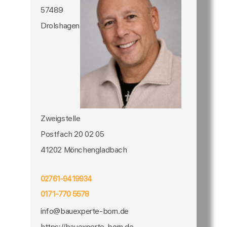
57489
Drolshagen
Zweigstelle
Postfach 20 02 05
41202 Mönchengladbach
02761-9419934
0171-770 5578
info@bauexperte-born.de
https://bauexperte-born.de