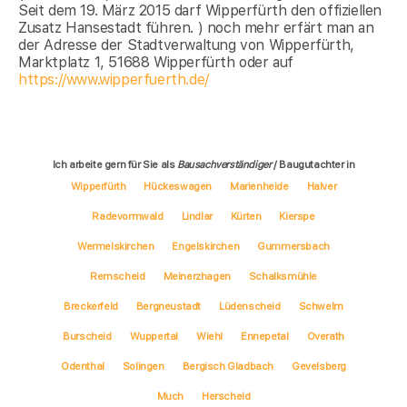
Seit dem 19. März 2015 darf Wipperfürth den offiziellen
Zusatz Hansestadt führen. ) noch mehr erfärt man an
der Adresse der Stadtverwaltung von Wipperfürth,
Marktplatz 1, 51688 Wipperfürth oder auf
https://www.wipperfuerth.de/
Ich arbeite gern für Sie als
Bausachverständiger
/ Baugutachter in
Wipperfürth
Hückeswagen
Marienheide
Halver
Radevormwald
Lindlar
Kürten
Kierspe
Wermelskirchen
Engelskirchen
Gummersbach
Remscheid
Meinerzhagen
Schalksmühle
Breckerfeld
Bergneustadt
Lüdenscheid
Schwelm
Burscheid
Wuppertal
Wiehl
Ennepetal
Overath
Odenthal
Solingen
Bergisch Gladbach
Gevelsberg
Much
Herscheid