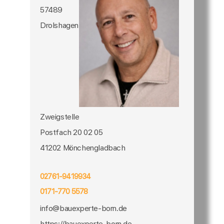
57489
Drolshagen
Zweigstelle
Postfach 20 02 05
41202 Mönchengladbach
02761-9419934
0171-770 5578
info@bauexperte-born.de
https://bauexperte-born.de