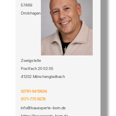
57489
Drolshagen
Zweigstelle
Postfach 20 02 05
41202 Mönchengladbach
02761-9419934
0171-770 5578
info@bauexperte-born.de
https://bauexperte-born.de