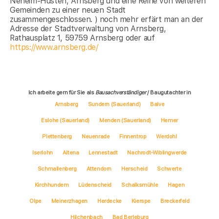
Neheim-Hüsten, Arnsberg und eine Reihe von weiteren
Gemeinden zu einer neuen Stadt
zusammengeschlossen. ) noch mehr erfärt man an der
Adresse der Stadtverwaltung von Arnsberg,
Rathausplatz 1, 59759 Arnsberg oder auf
https://www.arnsberg.de/
Ich arbeite gern für Sie als
Bausachverständiger
/ Baugutachter in
Arnsberg
Sundern (Sauerland)
Balve
Eslohe (Sauerland)
Menden (Sauerland)
Hemer
Plettenberg
Neuenrade
Finnentrop
Werdohl
Iserlohn
Altena
Lennestadt
Nachrodt-Wiblingwerde
Schmallenberg
Attendorn
Herscheid
Schwerte
Kirchhundem
Lüdenscheid
Schalksmühle
Hagen
Olpe
Meinerzhagen
Herdecke
Kierspe
Breckerfeld
Hilchenbach
Bad Berleburg