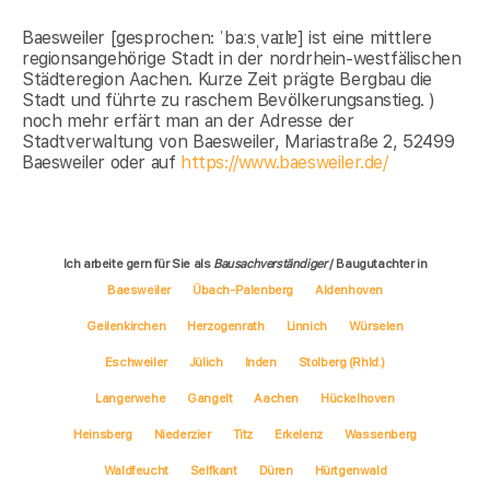
Baesweiler [gesprochen: ˈbaːsˌvaɪlɐ] ist eine mittlere
regionsangehörige Stadt in der nordrhein-westfälischen
Städteregion Aachen. Kurze Zeit prägte Bergbau die
Stadt und führte zu raschem Bevölkerungsanstieg. )
noch mehr erfärt man an der Adresse der
Stadtverwaltung von Baesweiler, Mariastraße 2, 52499
Baesweiler oder auf
https://www.baesweiler.de/
Ich arbeite gern für Sie als
Bausachverständiger
/ Baugutachter in
Baesweiler
Übach-Palenberg
Aldenhoven
Geilenkirchen
Herzogenrath
Linnich
Würselen
Eschweiler
Jülich
Inden
Stolberg (Rhld.)
Langerwehe
Gangelt
Aachen
Hückelhoven
Heinsberg
Niederzier
Titz
Erkelenz
Wassenberg
Waldfeucht
Selfkant
Düren
Hürtgenwald