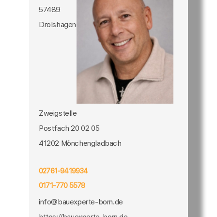
57489
Drolshagen
Zweigstelle
Postfach 20 02 05
41202 Mönchengladbach
02761-9419934
0171-770 5578
info@bauexperte-born.de
https://bauexperte-born.de