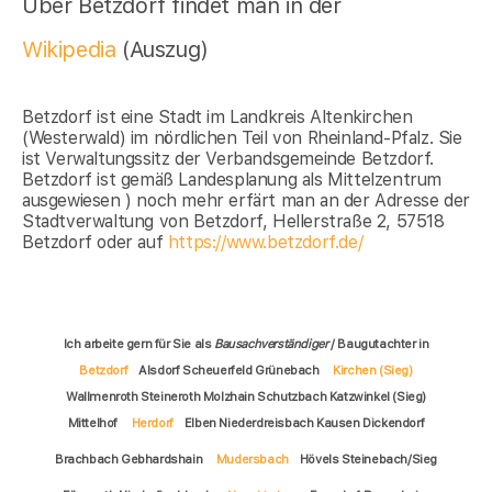
Über Betzdorf findet man in der
Wikipedia
(Auszug)
Betzdorf ist eine Stadt im Landkreis Altenkirchen
(Westerwald) im nördlichen Teil von Rheinland-Pfalz. Sie
ist Verwaltungssitz der Verbandsgemeinde Betzdorf.
Betzdorf ist gemäß Landesplanung als Mittelzentrum
ausgewiesen ) noch mehr erfärt man an der Adresse der
Stadtverwaltung von Betzdorf, Hellerstraße 2, 57518
Betzdorf oder auf
https://www.betzdorf.de/
Ich arbeite gern für Sie als
Bausachverständiger
/ Baugutachter in
Betzdorf
Alsdorf Scheuerfeld Grünebach
Kirchen (Sieg)
Wallmenroth Steineroth Molzhain Schutzbach Katzwinkel (Sieg)
Mittelhof
Herdorf
Elben Niederdreisbach Kausen Dickendorf
Brachbach Gebhardshain
Mudersbach
Hövels Steinebach/Sieg