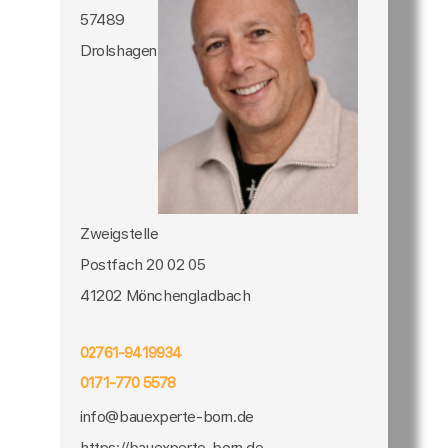
57489
Drolshagen
Zweigstelle
Postfach 20 02 05
41202 Mönchengladbach
02761-9419934
0171-770 5578
info@bauexperte-born.de
https://bauexperte-born.de