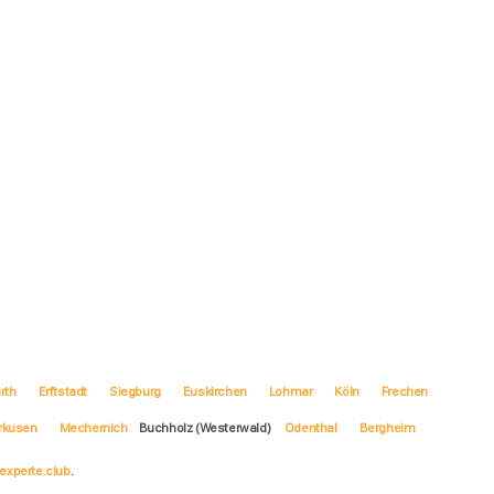
rth
Erftstadt
Siegburg
Euskirchen
Lohmar
Köln
Frechen
rkusen
Mechernich
Buchholz (Westerwald)
Odenthal
Bergheim
experte.club
.