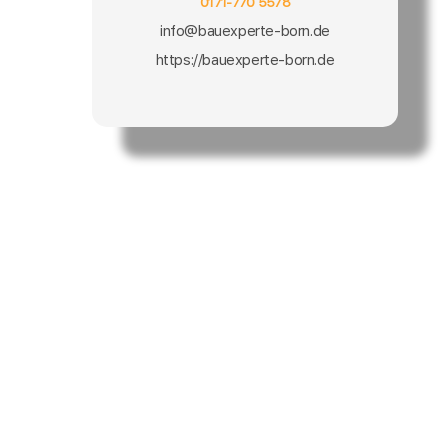
0171-770 5578
info@bauexperte-born.de
https://bauexperte-born.de