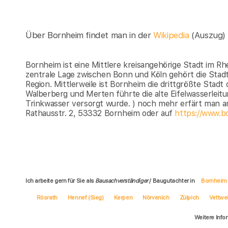
Über Bornheim findet man in der
Wikipedia
(Auszug)
Bornheim ist eine Mittlere kreisangehörige Stadt im R
zentrale Lage zwischen Bonn und Köln gehört die Sta
Region. Mittlerweile ist Bornheim die drittgrößte Stadt 
Walberberg und Merten führte die alte Eifelwasserleitu
Trinkwasser versorgt wurde. ) noch mehr erfärt man 
Rathausstr. 2, 53332 Bornheim oder auf
https://www.b
Ich arbeite gern für Sie als
Bausachverständiger
/ Baugutachter in
Bornheim
Rösrath
Hennef (Sieg)
Kerpen
Nörvenich
Zülpich
Vettwe
Weitere Info