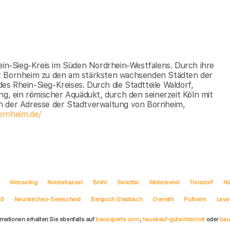
hein-Sieg-Kreis im Süden Nordrhein-Westfalens. Durch ihre
dt Bornheim zu den am stärksten wachsenden Städten der
des Rhein-Sieg-Kreises. Durch die Stadtteile Waldorf,
ng, ein römischer Aquädukt, durch den seinerzeit Köln mit
an der Adresse der Stadtverwaltung von Bornheim,
ornheim.de/
Wesseling
Niederkassel
Brühl
Swisttal
Weilerswist
Troisdorf
Hü
iß
Neunkirchen-Seelscheid
Bergisch Gladbach
Overath
Pulheim
Leve
rmationen erhalten Sie ebenfalls auf
bauexperte.com
,
hauskauf-gutachter.net
oder
bau