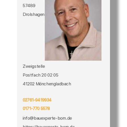
57489
Drolshagen
Zweigstelle
Postfach 20 02 05
41202 Mönchengladbach
02761-9419934
0171-770 5578
info@bauexperte-born.de
https://bauexperte-born.de