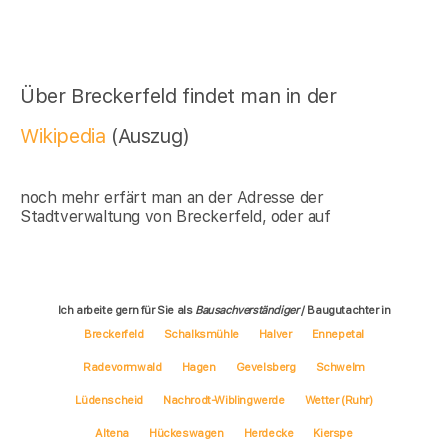
Über Breckerfeld findet man in der
Wikipedia
(Auszug)
noch mehr erfärt man an der Adresse der
Stadtverwaltung von Breckerfeld, oder auf
Ich arbeite gern für Sie als
Bausachverständiger
/ Baugutachter in
Breckerfeld
Schalksmühle
Halver
Ennepetal
Radevormwald
Hagen
Gevelsberg
Schwelm
Lüdenscheid
Nachrodt-Wiblingwerde
Wetter (Ruhr)
Altena
Hückeswagen
Herdecke
Kierspe