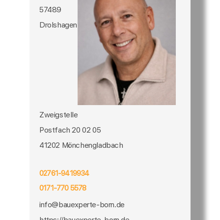
57489
Drolshagen
Zweigstelle
Postfach 20 02 05
41202 Mönchengladbach
02761-9419934
0171-770 5578
info@bauexperte-born.de
https://bauexperte-born.de