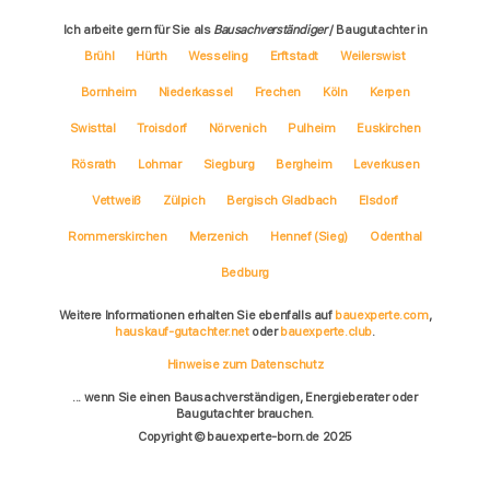
Ich arbeite gern für Sie als
Bausachverständiger
/ Baugutachter in
Brühl
Hürth
Wesseling
Erftstadt
Weilerswist
Bornheim
Niederkassel
Frechen
Köln
Kerpen
Swisttal
Troisdorf
Nörvenich
Pulheim
Euskirchen
Rösrath
Lohmar
Siegburg
Bergheim
Leverkusen
Vettweiß
Zülpich
Bergisch Gladbach
Elsdorf
Rommerskirchen
Merzenich
Hennef (Sieg)
Odenthal
Bedburg
Weitere Informationen erhalten Sie ebenfalls auf
bauexperte.com
,
hauskauf-gutachter.net
oder
bauexperte.club
.
Hinweise zum Datenschutz
... wenn Sie einen Bausachverständigen, Energieberater oder
Baugutachter brauchen.
Copyright © bauexperte-born.de 2025