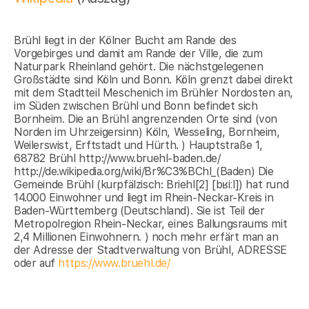
Brühl liegt in der Kölner Bucht am Rande des
Vorgebirges und damit am Rande der Ville, die zum
Naturpark Rheinland gehört. Die nächstgelegenen
Großstädte sind Köln und Bonn. Köln grenzt dabei direkt
mit dem Stadtteil Meschenich im Brühler Nordosten an,
im Süden zwischen Brühl und Bonn befindet sich
Bornheim. Die an Brühl angrenzenden Orte sind (von
Norden im Uhrzeigersinn) Köln, Wesseling, Bornheim,
Weilerswist, Erftstadt und Hürth. ) Hauptstraße 1,
68782 Brühl http://www.bruehl-baden.de/
http://de.wikipedia.org/wiki/Br%C3%BChl_(Baden) Die
Gemeinde Brühl (kurpfälzisch: Briehl[2] [bʁiːl]) hat rund
14.000 Einwohner und liegt im Rhein-Neckar-Kreis in
Baden-Württemberg (Deutschland). Sie ist Teil der
Metropolregion Rhein-Neckar, eines Ballungsraums mit
2,4 Millionen Einwohnern. ) noch mehr erfärt man an
der Adresse der Stadtverwaltung von Brühl, ADRESSE
oder auf
https://www.bruehl.de/