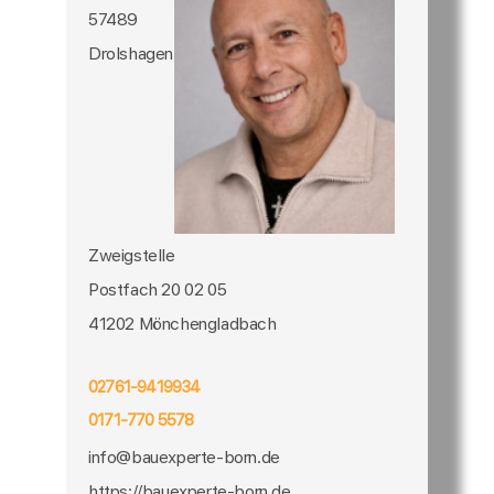
57489
Drolshagen
Zweigstelle
Postfach 20 02 05
41202 Mönchengladbach
02761-9419934
0171-770 5578
info@bauexperte-born.de
https://bauexperte-born.de