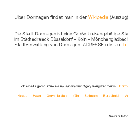
Über Dormagen findet man in der
Wikipedia
(Auszug
Die Stadt Dormagen ist eine Große kreisangehörige Stad
im Städtedreieck Düsseldorf – Köln – Mönchengladbach
Stadtverwaltung von Dormagen, ADRESSE oder auf
ht
Ich arbeite gern für Sie als
Bausachverständiger
/ Baugutachter in
Dorm
Neuss
Haan
Grevenbroich
Köln
Solingen
Burscheid
M
Weitere Info