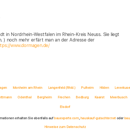
)
t in Nordrhein-Westfalen im Rhein-Kreis Neuss. Sie liegt
. ) noch mehr erfärt man an der Adresse der
tps://www.dormagen.de/
agen
Monheim am Rhein
Langenfeld (Rhld.)
Pulheim
Hilden
Leverkus
ettmann
Odenthal
Bergheim
Frechen
Bedburg
Kaarst
Meerbusch
Elsdorf
rmationen erhalten Sie ebenfalls auf
bauexperte.com
,
hauskauf-gutachter.net
oder
bau
Hinweise zum Datenschutz