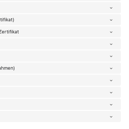
ifikat)
ertifikat
nahmen)