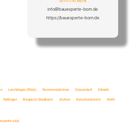
0171-770 5578
info@bauexperte-born.de
https://bauexperte-born.de
en
Leichlingen (Rhld.)
Rommerskirchen
Düsseldorf
Erkrath
Ratingen
Bergisch Gladbach
Jüchen
Korschenbroich
Hürth
experte.club
.