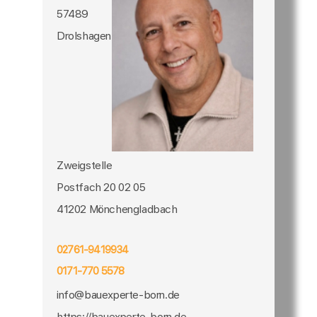
57489
Drolshagen
Zweigstelle
Postfach 20 02 05
41202 Mönchengladbach
02761-9419934
0171-770 5578
info@bauexperte-born.de
https://bauexperte-born.de