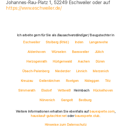
Johannes-Rau-Platz 1, 52249 Eschweiler oder auf
https://www.eschweiler.de/
Ich arbeite gern für Sie als
Bausachverständiger
/ Baugutachter in
Eschweiler
Stolberg (Rhld.)
Inden
Langerwehe
Aldenhoven
Würselen
Baesweiler
Jülich
Herzogenrath
Hürtgenwald
Aachen
Düren
Übach-Palenberg
Niederzier
Linnich
Merzenich
Kreuzau
Geilenkirchen
Roetgen
Nideggen
Titz
Simmerath
Elsdorf
Vettweiß
Heimbach
Hückelhoven
Nörvenich
Gangelt
Bedburg
Weitere Informationen erhalten Sie ebenfalls auf
bauexperte.com
,
hauskauf-gutachter.net
oder
bauexperte.club
.
Hinweise zum Datenschutz