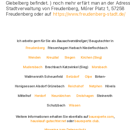
Giebelberg befindet. ) noch mehr erfärt man an der Adress
Stadtverwaltung von Freudenberg, Mórer Platz 1, 57258
Freudenberg oder auf
https://www.freudenberg-stadt.de/
Ich arbeite gern für Sie als
Bausachverständiger
/ Baugutachter in
Freudenberg
Friesenhagen Harbach Niederfischbach
Wenden
Kreuztal
Siegen
Kirchen (Sieg)
Mudersbach
Brachbach Katzwinkel (Sieg)
Morsbach
Wallmenroth Scheuerfeld
Betzdorf
Olpe
Birken-
Honigsessen Alsdorf Grünebach
Reichshof
Netphen
Hövels
Mittelhof
Herdorf
Neunkirchen
Drolshagen
Steineroth
Schutzbach
Wissen
Weitere Informationen erhalten Sie ebenfalls auf
bauexperte.com
,
hauskauf-gutachter.net
oder
bauexperte.club
.
Hinweise zum Datenschutz