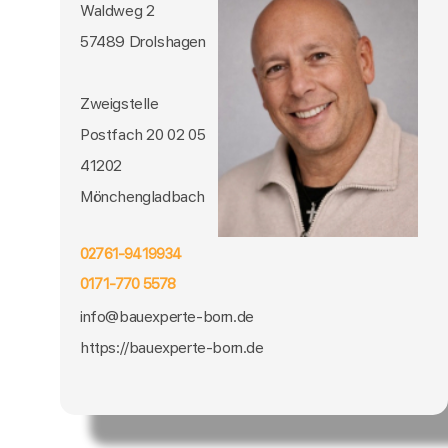
Waldweg 2
57489 Drolshagen
Zweigstelle
Postfach 20 02 05
41202
Mönchengladbach
02761-9419934
0171-770 5578
info@bauexperte-born.de
https://bauexperte-born.de