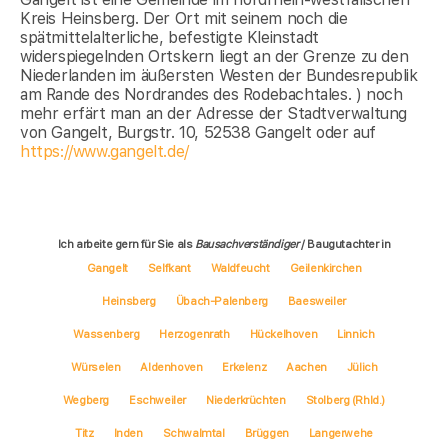
Kreis Heinsberg. Der Ort mit seinem noch die
spätmittelalterliche, befestigte Kleinstadt
widerspiegelnden Ortskern liegt an der Grenze zu den
Niederlanden im äußersten Westen der Bundesrepublik
am Rande des Nordrandes des Rodebachtales. ) noch
mehr erfärt man an der Adresse der Stadtverwaltung
von Gangelt, Burgstr. 10, 52538 Gangelt oder auf
https://www.gangelt.de/
Ich arbeite gern für Sie als
Bausachverständiger
/ Baugutachter in
Gangelt
Selfkant
Waldfeucht
Geilenkirchen
Heinsberg
Übach-Palenberg
Baesweiler
Wassenberg
Herzogenrath
Hückelhoven
Linnich
Würselen
Aldenhoven
Erkelenz
Aachen
Jülich
Wegberg
Eschweiler
Niederkrüchten
Stolberg (Rhld.)
Titz
Inden
Schwalmtal
Brüggen
Langerwehe