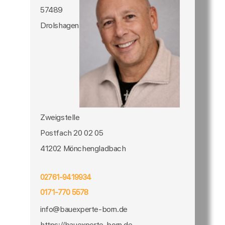
57489
Drolshagen
Zweigstelle
Postfach 20 02 05
41202 Mönchengladbach
02761-9419934
0171-770 5578
info@bauexperte-born.de
https://bauexperte-born.de