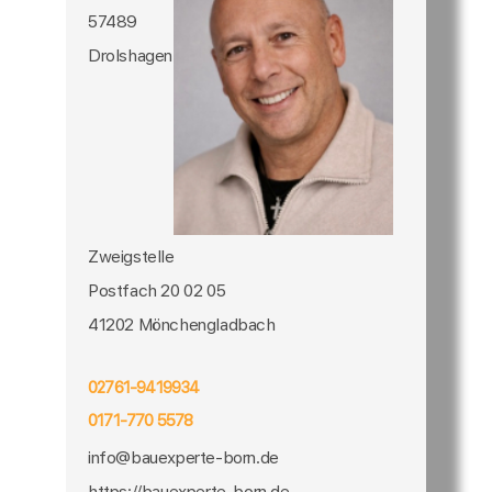
57489
Drolshagen
Zweigstelle
Postfach 20 02 05
41202 Mönchengladbach
02761-9419934
0171-770 5578
info@bauexperte-born.de
https://bauexperte-born.de