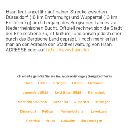
Haan liegt ungefähr auf halber Strecke zwischen
Düsseldorf (18 km Entfernung) und Wuppertal (13 km
Entfernung) am Übergang des Bergischen Landes zur
Niederrheinischen Bucht. Offiziell rechnet sich die Stadt
der Rheinschiene zu, ist kulturell und onisch jedoch eher
durch das Bergische Land geprägt. ) noch mehr erfärt
man an der Adresse der Stadtverwaltung von Haan,
ADRESSE oder auf
https://www.haan.de/
Ich arbeite gern für Sie als
Bausachverständiger
/ Baugutachter in
Haan
Hilden
Solingen
Erkrath
Mettmann
Langenfeld (Rhld.)
Leichlingen (Rhld.)
Remscheid
Monheim am Rhein
Burscheid
Wuppertal
Dormagen
Düsseldorf
Ratingen
Wermelskirchen
Leverkusen
Odenthal
Neuss
Schwelm
Hückeswagen