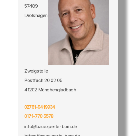
57489
Drolshagen
Zweigstelle
Postfach 20 02 05
41202 Mönchengladbach
02761-9419934
0171-770 5578
info@bauexperte-born.de
https://bauexperte-born.de