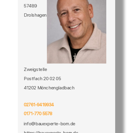
57489
Drolshagen
Zweigstelle
Postfach 20 02 05
41202 Mönchengladbach
02761-9419934
0171-770 5578
info@bauexperte-born.de
https://bauexperte-born.de