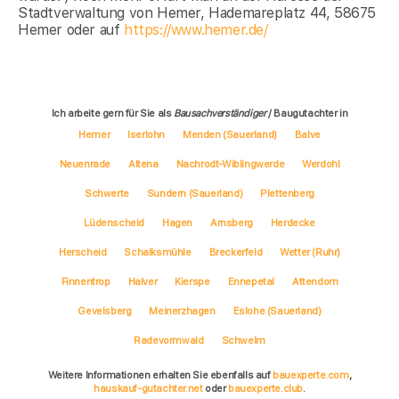
Stadtverwaltung von Hemer, Hademareplatz 44, 58675
Hemer oder auf
https://www.hemer.de/
Ich arbeite gern für Sie als
Bausachverständiger
/ Baugutachter in
Hemer
Iserlohn
Menden (Sauerland)
Balve
Neuenrade
Altena
Nachrodt-Wiblingwerde
Werdohl
Schwerte
Sundern (Sauerland)
Plettenberg
Lüdenscheid
Hagen
Arnsberg
Herdecke
Herscheid
Schalksmühle
Breckerfeld
Wetter (Ruhr)
Finnentrop
Halver
Kierspe
Ennepetal
Attendorn
Gevelsberg
Meinerzhagen
Eslohe (Sauerland)
Radevormwald
Schwelm
Weitere Informationen erhalten Sie ebenfalls auf
bauexperte.com
,
hauskauf-gutachter.net
oder
bauexperte.club
.