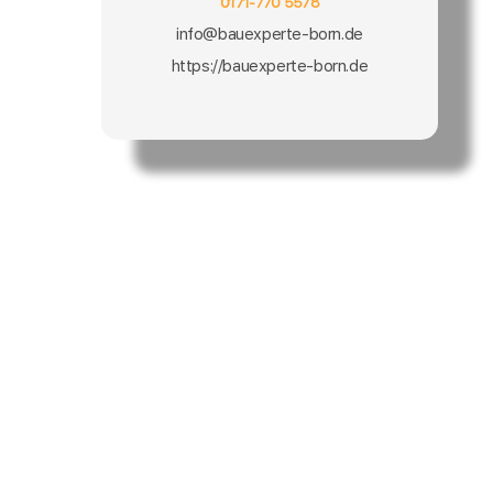
0171-770 5578
info@bauexperte-born.de
https://bauexperte-born.de