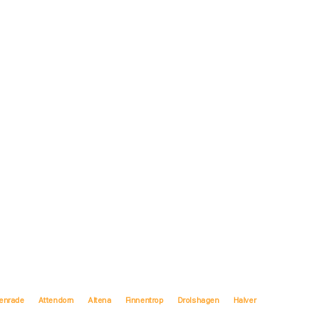
enrade
Attendorn
Altena
Finnentrop
Drolshagen
Halver