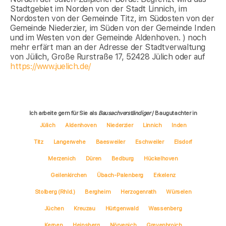
Stadtgebiet im Norden von der Stadt Linnich, im
Nordosten von der Gemeinde Titz, im Südosten von der
Gemeinde Niederzier, im Süden von der Gemeinde Inden
und im Westen von der Gemeinde Aldenhoven. ) noch
mehr erfärt man an der Adresse der Stadtverwaltung
von Jülich, Große Rurstraße 17, 52428 Jülich oder auf
https://www.juelich.de/
Ich arbeite gern für Sie als
Bausachverständiger
/ Baugutachter in
Jülich
Aldenhoven
Niederzier
Linnich
Inden
Titz
Langerwehe
Baesweiler
Eschweiler
Elsdorf
Merzenich
Düren
Bedburg
Hückelhoven
Geilenkirchen
Übach-Palenberg
Erkelenz
Stolberg (Rhld.)
Bergheim
Herzogenrath
Würselen
Jüchen
Kreuzau
Hürtgenwald
Wassenberg
Kerpen
Heinsberg
Nörvenich
Grevenbroich