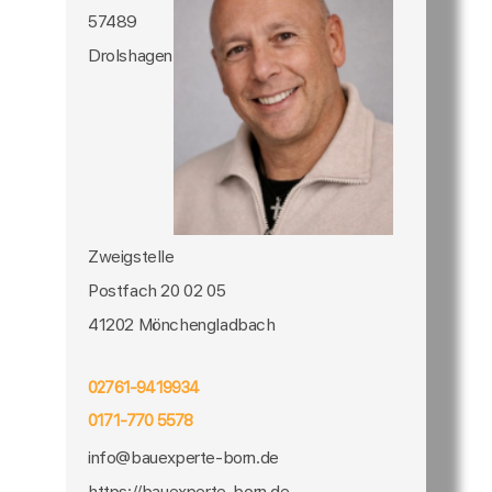
57489
Drolshagen
Zweigstelle
Postfach 20 02 05
41202 Mönchengladbach
02761-9419934
0171-770 5578
info@bauexperte-born.de
https://bauexperte-born.de