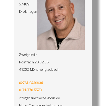
57489
Drolshagen
Zweigstelle
Postfach 20 02 05
41202 Mönchengladbach
02761-9419934
0171-770 5578
info@bauexperte-born.de
https://bauexperte-born.de