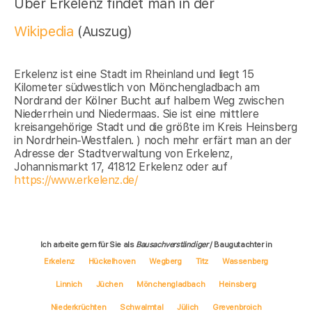
Über Erkelenz findet man in der
Wikipedia
(Auszug)
Erkelenz ist eine Stadt im Rheinland und liegt 15
Kilometer südwestlich von Mönchengladbach am
Nordrand der Kölner Bucht auf halbem Weg zwischen
Niederrhein und Niedermaas. Sie ist eine mittlere
kreisangehörige Stadt und die größte im Kreis Heinsberg
in Nordrhein-Westfalen. ) noch mehr erfärt man an der
Adresse der Stadtverwaltung von Erkelenz,
Johannismarkt 17, 41812 Erkelenz oder auf
https://www.erkelenz.de/
Ich arbeite gern für Sie als
Bausachverständiger
/ Baugutachter in
Erkelenz
Hückelhoven
Wegberg
Titz
Wassenberg
Linnich
Jüchen
Mönchengladbach
Heinsberg
Niederkrüchten
Schwalmtal
Jülich
Grevenbroich