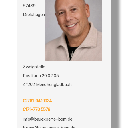
57489
Drolshagen
Zweigstelle
Postfach 20 02 05
41202 Mönchengladbach
02761-9419934
0171-770 5578
info@bauexperte-born.de
https://bauexperte-born.de