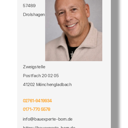
57489
Drolshagen
Zweigstelle
Postfach 20 02 05
41202 Mönchengladbach
02761-9419934
0171-770 5578
info@bauexperte-born.de
https://bauexperte-born.de