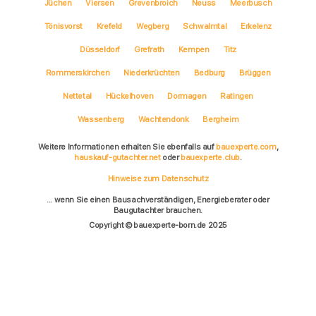
Jüchen
Viersen
Grevenbroich
Neuss
Meerbusch
Tönisvorst
Krefeld
Wegberg
Schwalmtal
Erkelenz
Düsseldorf
Grefrath
Kempen
Titz
Rommerskirchen
Niederkrüchten
Bedburg
Brüggen
Nettetal
Hückelhoven
Dormagen
Ratingen
Wassenberg
Wachtendonk
Bergheim
Weitere Informationen erhalten Sie ebenfalls auf
bauexperte.com
,
hauskauf-gutachter.net
oder
bauexperte.club
.
Hinweise zum Datenschutz
... wenn Sie einen Bausachverständigen, Energieberater oder
Baugutachter brauchen.
Copyright © bauexperte-born.de 2025