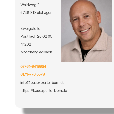
Waldweg 2
57489 Drolshagen
Zweigstelle
Postfach 20 02 05
41202
Mönchengladbach
02761-9419934
0171-770 5578
info@bauexperte-born.de
https://bauexperte-born.de