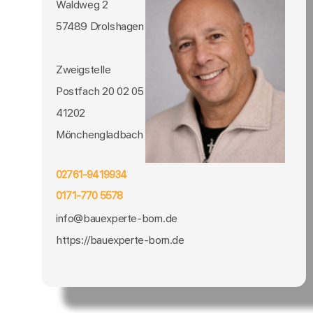
Waldweg 2
57489 Drolshagen
Zweigstelle
Postfach 20 02 05
41202
Mönchengladbach
02761-9419934
0171-770 5578
info@bauexperte-born.de
https://bauexperte-born.de