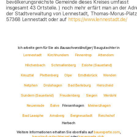
bevölkerungsreichste Gemeinde dieses Kreises umfasst
insgesamt 43 Ortsteile. ) noch mehr erfärt man an der Adr
der Stadtverwaltung von Lennestadt, Thomas-Morus-Platz 
57368 Lennestadt oder auf
https://www.lennestadt.de/
Ich arbeite gern für Sie als
Bausachverständiger
/ Baugutachter in
Lennestadt
Kirchhundem
Finnentrop
Attendorn
Hilchenbach
Schmallenberg
Eslohe (Sauerland)
Kreuztal
Plettenberg
Olpe
Erndtebrück
Wenden
Netphen
Drolshagen
Bad Berleburg
Herscheid
Sundern (Sauerland)
Freudenberg
Siegen
Werdohl
Neuenrade
Balve
Friesenhagen
Meinerzhagen
Bad Laasphe
Arnsberg
Bergneustadt
Reichshof
Harbach
Weitere Informationen erhalten Sie ebenfalls auf
bauexperte.com
,
hauskauf-gutachter.net
oder
bauexperte.club
.