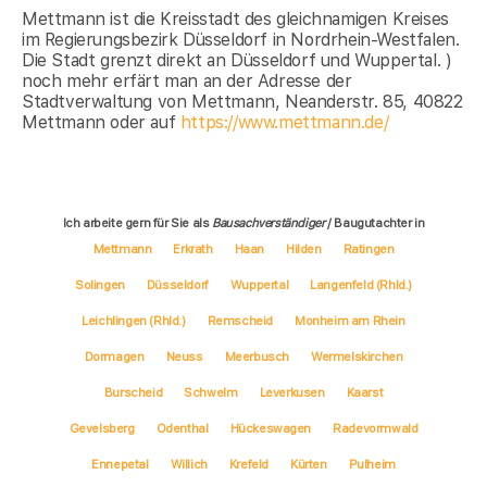
Mettmann ist die Kreisstadt des gleichnamigen Kreises
im Regierungsbezirk Düsseldorf in Nordrhein-Westfalen.
Die Stadt grenzt direkt an Düsseldorf und Wuppertal. )
noch mehr erfärt man an der Adresse der
Stadtverwaltung von Mettmann, Neanderstr. 85, 40822
Mettmann oder auf
https://www.mettmann.de/
Ich arbeite gern für Sie als
Bausachverständiger
/ Baugutachter in
Mettmann
Erkrath
Haan
Hilden
Ratingen
Solingen
Düsseldorf
Wuppertal
Langenfeld (Rhld.)
Leichlingen (Rhld.)
Remscheid
Monheim am Rhein
Dormagen
Neuss
Meerbusch
Wermelskirchen
Burscheid
Schwelm
Leverkusen
Kaarst
Gevelsberg
Odenthal
Hückeswagen
Radevormwald
Ennepetal
Willich
Krefeld
Kürten
Pulheim