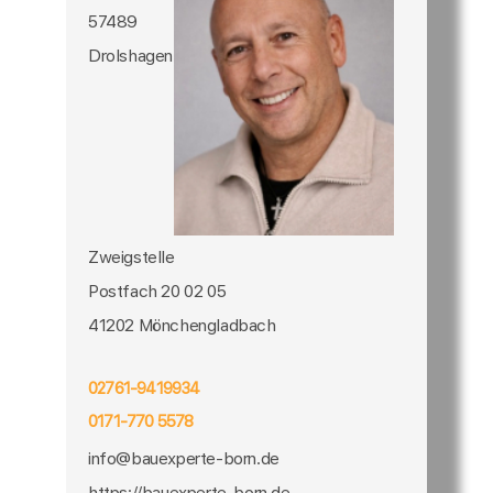
57489
Drolshagen
Zweigstelle
Postfach 20 02 05
41202 Mönchengladbach
02761-9419934
0171-770 5578
info@bauexperte-born.de
https://bauexperte-born.de