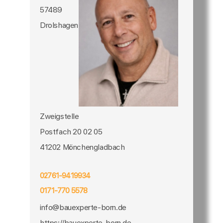
57489
Drolshagen
Zweigstelle
Postfach 20 02 05
41202 Mönchengladbach
02761-9419934
0171-770 5578
info@bauexperte-born.de
https://bauexperte-born.de