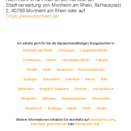
Stadtverwaltung von Monheim am Rhein, Rathausplatz
2, 40789 Monheim am Rhein oder auf
https://www.monheim.de/
Ich arbeite gern für Sie als
Bausachverständiger
/ Baugutachter in
Monheim am Rhein
Dormagen
Langenfeld (Rhld.)
Leverkusen
Hilden
Leichlingen (Rhld.)
Pulheim
Erkrath
Haan
Burscheid
Rommerskirchen
Solingen
Düsseldorf
Odenthal
Neuss
Köln
Mettmann
Bergisch Gladbach
Frechen
Grevenbroich
Bergheim
Ratingen
Wermelskirchen
Remscheid
Meerbusch
Bedburg
Kaarst
Hürth
Kürten
Weitere Informationen erhalten Sie ebenfalls auf
bauexperte.com
,
hauskauf-gutachter.net
oder
bauexperte.club
.