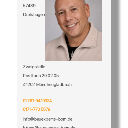
57489
Drolshagen
Zweigstelle
Postfach 20 02 05
41202 Mönchengladbach
02761-9419934
0171-770 5578
info@bauexperte-born.de
https://bauexperte-born.de