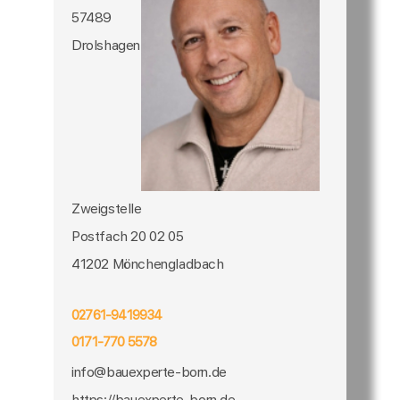
57489
Drolshagen
Zweigstelle
Postfach 20 02 05
41202 Mönchengladbach
02761-9419934
0171-770 5578
info@bauexperte-born.de
https://bauexperte-born.de