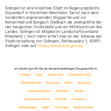
Solingen ist eine kreisfreie Stadt im Regierungsbezirk
Düsseldorf in Nordrhein-Westfalen. Sie ist nach dem
nordöstlich angrenzenden Wuppertal und vor
Remscheid und Bergisch Gladbach die zweitgrößte der
vier bergischen Großstädte und ein Mittelzentrum des
Landes. Solingen ist Mitglied im Landschaftsverband
Rheinland. ) noch mehr erfärt man an der Adresse der
Stadtverwaltung von Solingen, Rathausplatz 1, 42651
Solingen oder auf
https://www2.solingen.de/
Ich arbeite gern für Sie als
Bausachverständiger
/ Baugutachter in
Solingen
Haan
Remscheid
Leichlingen (Rhld.)
Wermelskirchen
Burscheid
Hilden
Wuppertal
Langenfeld (Rhld.)
Mettmann
Erkrath
Monheim am Rhein
Odenthal
Leverkusen
Hückeswagen
Kürten
Dormagen
Radevormwald