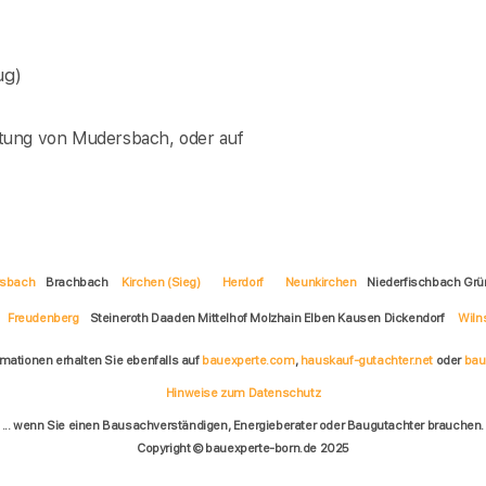
ug)
tung von Mudersbach, oder auf
sbach
Brachbach
Kirchen (Sieg)
Herdorf
Neunkirchen
Niederfischbach Gr
Freudenberg
Steineroth Daaden Mittelhof Molzhain Elben Kausen Dickendorf
Wiln
rmationen erhalten Sie ebenfalls auf
bauexperte.com
,
hauskauf-gutachter.net
oder
bau
Hinweise zum Datenschutz
... wenn Sie einen Bausachverständigen, Energieberater oder Baugutachter brauchen.
Copyright © bauexperte-born.de 2025