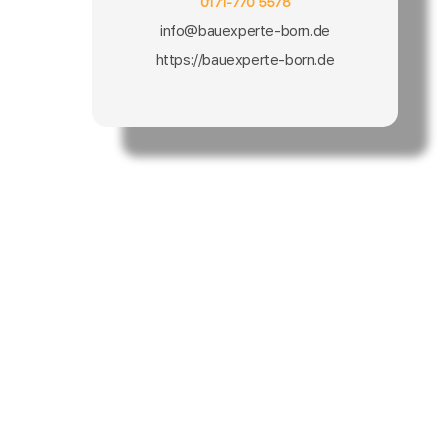
0171-770 5578
info@bauexperte-born.de
https://bauexperte-born.de