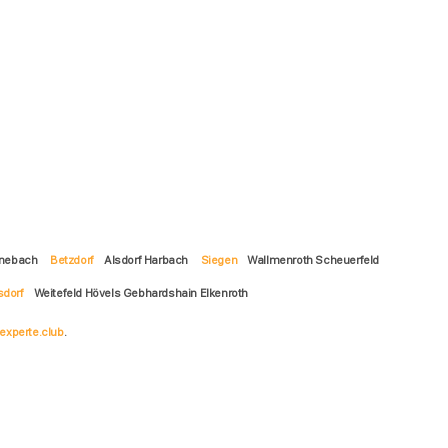
ünebach
Betzdorf
Alsdorf Harbach
Siegen
Wallmenroth Scheuerfeld
sdorf
Weitefeld Hövels Gebhardshain Elkenroth
experte.club
.