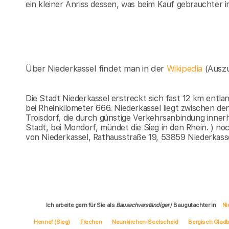
ein kleiner Anriss dessen, was beim Kauf gebrauchter 
Über Niederkassel findet man in der
Wikipedia
(Ausz
Die Stadt Niederkassel erstreckt sich fast 12 km entlan
bei Rheinkilometer 666. Niederkassel liegt zwischen 
Troisdorf, die durch günstige Verkehrsanbindung inner
Stadt, bei Mondorf, mündet die Sieg in den Rhein. ) n
von Niederkassel, Rathausstraße 19, 53859 Niederkass
Ich arbeite gern für Sie als
Bausachverständiger
/ Baugutachter in
Ni
Hennef (Sieg)
Frechen
Neunkirchen-Seelscheid
Bergisch Glad