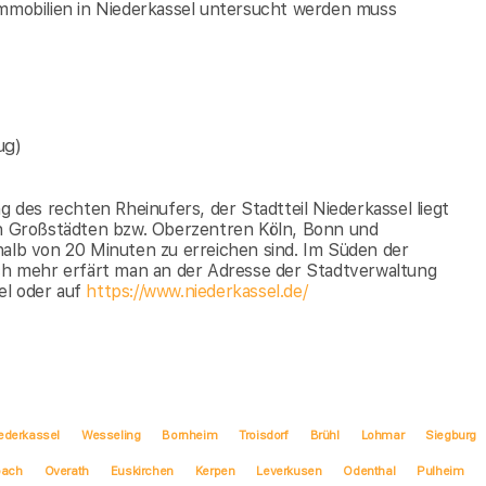
immobilien in Niederkassel untersucht werden muss
ug)
g des rechten Rheinufers, der Stadtteil Niederkassel liegt
den Großstädten bzw. Oberzentren Köln, Bonn und
halb von 20 Minuten zu erreichen sind. Im Süden der
och mehr erfärt man an der Adresse der Stadtverwaltung
el oder auf
https://www.niederkassel.de/
ederkassel
Wesseling
Bornheim
Troisdorf
Brühl
Lohmar
Siegburg
bach
Overath
Euskirchen
Kerpen
Leverkusen
Odenthal
Pulheim