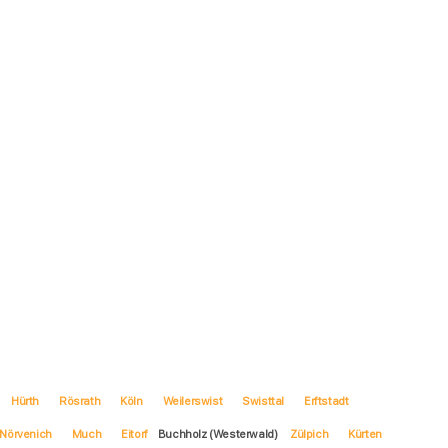
Hürth
Rösrath
Köln
Weilerswist
Swisttal
Erftstadt
Nörvenich
Much
Eitorf
Buchholz (Westerwald)
Zülpich
Kürten