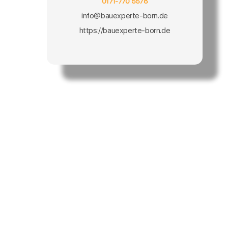
0171-770 5578
info@bauexperte-born.de
https://bauexperte-born.de