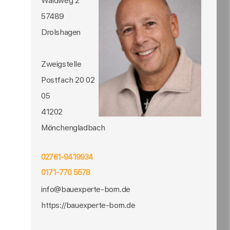
Waldweg 2
57489
Drolshagen
Zweigstelle
Postfach 20 02
05
41202
Mönchengladbach
02761-9419934
0171-770 5578
info@bauexperte-born.de
https://bauexperte-born.de