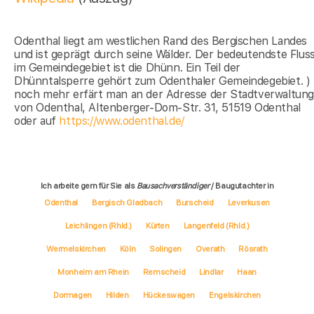
Odenthal liegt am westlichen Rand des Bergischen Landes
und ist geprägt durch seine Wälder. Der bedeutendste Flus
im Gemeindegebiet ist die Dhünn. Ein Teil der
Dhünntalsperre gehört zum Odenthaler Gemeindegebiet. )
noch mehr erfärt man an der Adresse der Stadtverwaltun
von Odenthal, Altenberger-Dom-Str. 31, 51519 Odenthal
oder auf
https://www.odenthal.de/
Ich arbeite gern für Sie als
Bausachverständiger
/ Baugutachter in
Odenthal
Bergisch Gladbach
Burscheid
Leverkusen
Leichlingen (Rhld.)
Kürten
Langenfeld (Rhld.)
Wermelskirchen
Köln
Solingen
Overath
Rösrath
Monheim am Rhein
Remscheid
Lindlar
Haan
Dormagen
Hilden
Hückeswagen
Engelskirchen