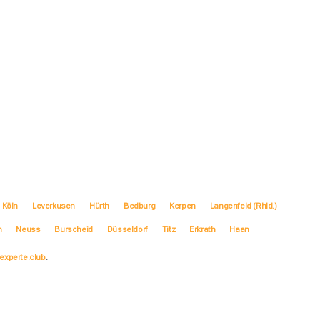
Köln
Leverkusen
Hürth
Bedburg
Kerpen
Langenfeld (Rhld.)
h
Neuss
Burscheid
Düsseldorf
Titz
Erkrath
Haan
experte.club
.