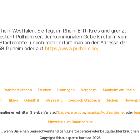
rhein-Westfalen. Sie liegt im Rhein-Erft-Kreis und grenzt
 besteht Pulheim seit der kommunalen Gebietsreform vom
1 Stadtrechte. ) noch mehr erfärt man an der Adresse der
259 Pulheim oder auf
https://www.pulheim.de/
Rommerskirchen
Frechen
Dormagen
Bergheim
Monheim am Rhein
t
Hilden
Odenthal
Wesseling
Bergisch Gladbach
Jüchen
Nörvenic
rmationen erhalten Sie ebenfalls auf
bauexperte.com
,
hauskauf-gutachter.net
oder
bau
Hinweise zum Datenschutz
... wenn Sie einen Bausachverständigen, Energieberater oder Baugutachter brauchen.
Copyright © bauexperte-born.de 2025