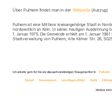
Über Pulheim findet man in der
Wikipedia
(Auszug)
Pulheim ist eine Mittlere kreisangehörige Stadt in Nord
nordwestlich an Köln. In seiner heutigen Ausdehnung
1. Januar 1975. Die Gemeinde erhielt am 1. Januar 198
Stadtverwaltung von Pulheim, Alte Kölner Str. 26, 50
Ich arbeite gern für Sie als
Bausachverständiger
/ Baugutachter in
Pulheim
Elsdorf
Grevenbroich
Leichlingen (Rhld.)
Brühl
Erftstad
Weitere Info