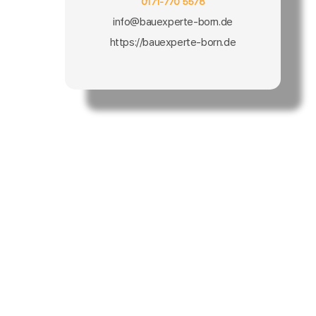
0171-770 5578
info@bauexperte-born.de
https://bauexperte-born.de