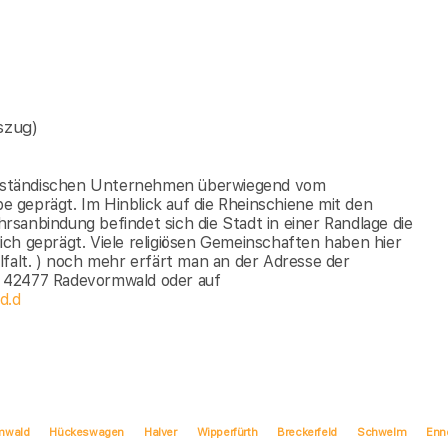
szug)
ttelständischen Unternehmen überwiegend vom
 geprägt. Im Hinblick auf die Rheinschiene mit den
sanbindung befindet sich die Stadt in einer Randlage die
ch geprägt. Viele religiösen Gemeinschaften haben hier
lfalt. ) noch mehr erfärt man an der Adresse der
, 42477 Radevormwald oder auf
d.d
mwald
Hückeswagen
Halver
Wipperfürth
Breckerfeld
Schwelm
Enn