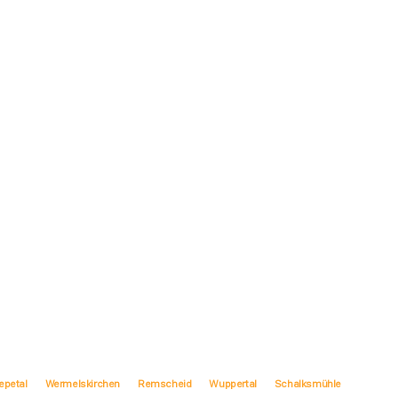
epetal
Wermelskirchen
Remscheid
Wuppertal
Schalksmühle