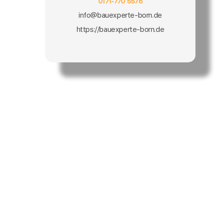
0171-770 5578
info@bauexperte-born.de
https://bauexperte-born.de