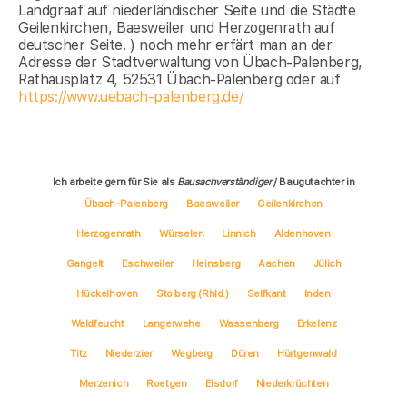
Landgraaf auf niederländischer Seite und die Städte
Geilenkirchen, Baesweiler und Herzogenrath auf
deutscher Seite. ) noch mehr erfärt man an der
Adresse der Stadtverwaltung von Übach-Palenberg,
Rathausplatz 4, 52531 Übach-Palenberg oder auf
https://www.uebach-palenberg.de/
Ich arbeite gern für Sie als
Bausachverständiger
/ Baugutachter in
Übach-Palenberg
Baesweiler
Geilenkirchen
Herzogenrath
Würselen
Linnich
Aldenhoven
Gangelt
Eschweiler
Heinsberg
Aachen
Jülich
Hückelhoven
Stolberg (Rhld.)
Selfkant
Inden
Waldfeucht
Langerwehe
Wassenberg
Erkelenz
Titz
Niederzier
Wegberg
Düren
Hürtgenwald
Merzenich
Roetgen
Elsdorf
Niederkrüchten