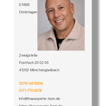
57489
Drolshagen
Zweigstelle
Postfach 20 02 05
41202 Mönchengladbach
02761-9419934
0171-770 5578
info@bauexperte-born.de
https://bauexperte-born.de