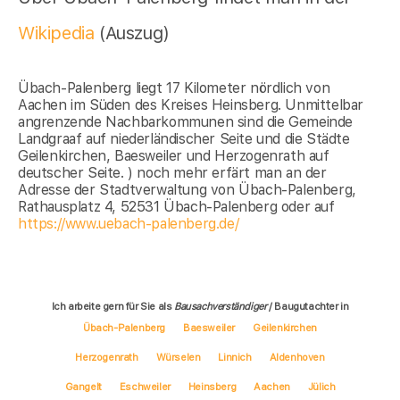
Wikipedia
(Auszug)
Übach-Palenberg liegt 17 Kilometer nördlich von
Aachen im Süden des Kreises Heinsberg. Unmittelbar
angrenzende Nachbarkommunen sind die Gemeinde
Landgraaf auf niederländischer Seite und die Städte
Geilenkirchen, Baesweiler und Herzogenrath auf
deutscher Seite. ) noch mehr erfärt man an der
Adresse der Stadtverwaltung von Übach-Palenberg,
Rathausplatz 4, 52531 Übach-Palenberg oder auf
https://www.uebach-palenberg.de/
Ich arbeite gern für Sie als
Bausachverständiger
/ Baugutachter in
Übach-Palenberg
Baesweiler
Geilenkirchen
Herzogenrath
Würselen
Linnich
Aldenhoven
Gangelt
Eschweiler
Heinsberg
Aachen
Jülich