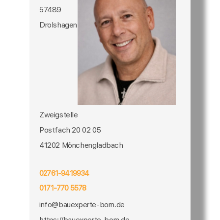
57489
Drolshagen
Zweigstelle
Postfach 20 02 05
41202 Mönchengladbach
02761-9419934
0171-770 5578
info@bauexperte-born.de
https://bauexperte-born.de