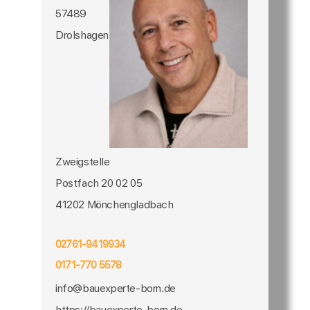
57489
Drolshagen
Zweigstelle
Postfach 20 02 05
41202 Mönchengladbach
02761-9419934
0171-770 5578
info@bauexperte-born.de
https://bauexperte-born.de