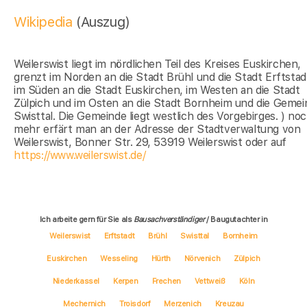
Wikipedia
(Auszug)
Weilerswist liegt im nördlichen Teil des Kreises Euskirchen,
grenzt im Norden an die Stadt Brühl und die Stadt Erftstad
im Süden an die Stadt Euskirchen, im Westen an die Stadt
Zülpich und im Osten an die Stadt Bornheim und die Gemei
Swisttal. Die Gemeinde liegt westlich des Vorgebirges. ) no
mehr erfärt man an der Adresse der Stadtverwaltung von
Weilerswist, Bonner Str. 29, 53919 Weilerswist oder auf
https://www.weilerswist.de/
Ich arbeite gern für Sie als
Bausachverständiger
/ Baugutachter in
Weilerswist
Erftstadt
Brühl
Swisttal
Bornheim
Euskirchen
Wesseling
Hürth
Nörvenich
Zülpich
Niederkassel
Kerpen
Frechen
Vettweiß
Köln
Mechernich
Troisdorf
Merzenich
Kreuzau