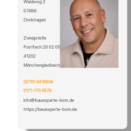
Waldweg 2
57489
Drolshagen
Zweigstelle
Postfach 20 02 05
41202
Mönchengladbach
02761-9419934
0171-770 5578
info@bauexperte-born.de
https://bauexperte-born.de