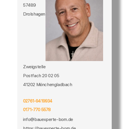
57489
Drolshagen
Zweigstelle
Postfach 20 02 05
41202 Mönchengladbach
02761-9419934
0171-770 5578
info@bauexperte-born.de
https://bauexperte-born.de