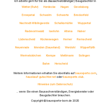
Ich arbeite gern für Sie als
Bausachverständiger
/ Baugutachter in
Wetter (Ruhr)
Herdecke
Hagen
Gevelsberg
Ennepetal
Schwelm
Schwerte
Breckerfeld
Nachrodt-Wiblingwerde
Schalksmühle
Wuppertal
Radevormwald
Iserlohn
Altena
Halver
Lüdenscheid
Hückeswagen
Hemer
Remscheid
Neuenrade
Menden (Sauerland)
Werdohl
Wipperfürth
Wermelskirchen
Kierspe
Mettmann
Solingen
Balve
Herscheid
Weitere Informationen erhalten Sie ebenfalls auf
bauexperte.com
,
hauskauf-gutachter.net
oder
bauexperte.club
.
Hinweise zum Datenschutz
... wenn Sie einen Bausachverständigen, Energieberater oder
Baugutachter brauchen.
Copyright © bauexperte-born.de 2025