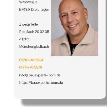
Waldweg 2
57489 Drolshagen
Zweigstelle
Postfach 20 02 05
41202
Mönchengladbach
02761-9419934
0171-770 5578
info@bauexperte-born.de
https://bauexperte-born.de