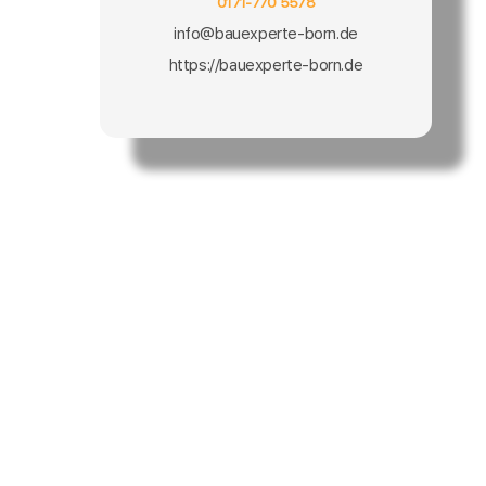
0171-770 5578
info@bauexperte-born.de
https://bauexperte-born.de