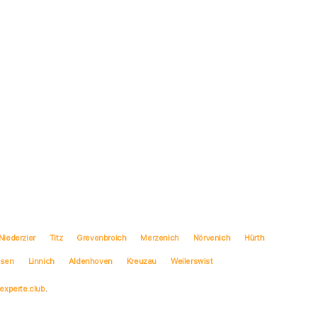
Niederzier
Titz
Grevenbroich
Merzenich
Nörvenich
Hürth
usen
Linnich
Aldenhoven
Kreuzau
Weilerswist
experte.club
.