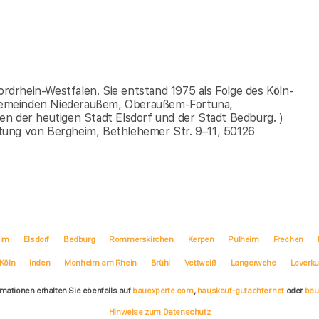
ordrhein-Westfalen. Sie entstand 1975 als Folge des Köln-
Gemeinden Niederaußem, Oberaußem-Fortuna,
n der heutigen Stadt Elsdorf und der Stadt Bedburg. )
tung von Bergheim, Bethlehemer Str. 9–11, 50126
eim
Elsdorf
Bedburg
Rommerskirchen
Kerpen
Pulheim
Frechen
Köln
Inden
Monheim am Rhein
Brühl
Vettweiß
Langerwehe
Leverk
rmationen erhalten Sie ebenfalls auf
bauexperte.com
,
hauskauf-gutachter.net
oder
bau
Hinweise zum Datenschutz