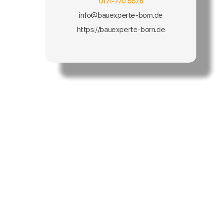
0171-770 5578
info@bauexperte-born.de
https://bauexperte-born.de