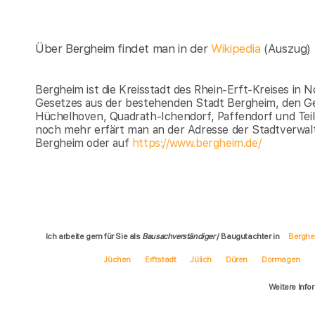
Über Bergheim findet man in der
Wikipedia
(Auszug)
Bergheim ist die Kreisstadt des Rhein-Erft-Kreises in N
Gesetzes aus der bestehenden Stadt Bergheim, den 
Hüchelhoven, Quadrath-Ichendorf, Paffendorf und Teile
noch mehr erfärt man an der Adresse der Stadtverwal
Bergheim oder auf
https://www.bergheim.de/
Ich arbeite gern für Sie als
Bausachverständiger
/ Baugutachter in
Bergh
Jüchen
Erftstadt
Jülich
Düren
Dormagen
Weitere Info