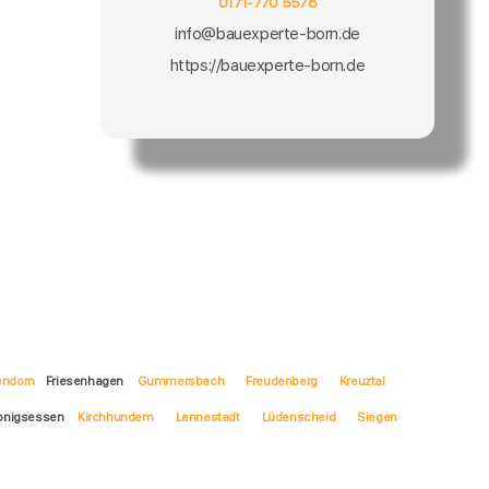
0171-770 5578
info@bauexperte-born.de
https://bauexperte-born.de
endorn
Friesenhagen
Gummersbach
Freudenberg
Kreuztal
Honigsessen
Kirchhundem
Lennestadt
Lüdenscheid
Siegen