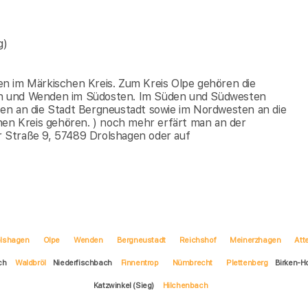
g)
n im Märkischen Kreis. Zum Kreis Olpe gehören die
en und Wenden im Südosten. Im Süden und Südwesten
en an die Stadt Bergneustadt sowie im Nordwesten an die
n Kreis gehören. ) noch mehr erfärt man an der
 Straße 9, 57489 Drolshagen oder auf
olshagen
Olpe
Wenden
Bergneustadt
Reichshof
Meinerzhagen
Att
ch
Waldbröl
Niederfischbach
Finnentrop
Nümbrecht
Plettenberg
Birken-
Katzwinkel (Sieg)
Hilchenbach