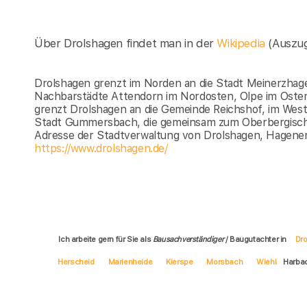
Über Drolshagen findet man in der
Wikipedia
(Auszu
Drolshagen grenzt im Norden an die Stadt Meinerzhage
Nachbarstädte Attendorn im Nordosten, Olpe im Ost
grenzt Drolshagen an die Gemeinde Reichshof, im West
Stadt Gummersbach, die gemeinsam zum Oberbergische
Adresse der Stadtverwaltung von Drolshagen, Hagener
https://www.drolshagen.de/
Ich arbeite gern für Sie als
Bausachverständiger
/ Baugutachter in
Dr
Herscheid
Marienheide
Kierspe
Morsbach
Wiehl
Harba