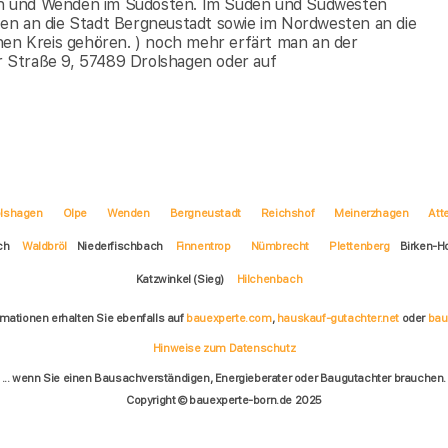
en und Wenden im Südosten. Im Süden und Südwesten
en an die Stadt Bergneustadt sowie im Nordwesten an die
n Kreis gehören. ) noch mehr erfärt man an der
 Straße 9, 57489 Drolshagen oder auf
olshagen
Olpe
Wenden
Bergneustadt
Reichshof
Meinerzhagen
Att
ch
Waldbröl
Niederfischbach
Finnentrop
Nümbrecht
Plettenberg
Birken-
Katzwinkel (Sieg)
Hilchenbach
rmationen erhalten Sie ebenfalls auf
bauexperte.com
,
hauskauf-gutachter.net
oder
bau
Hinweise zum Datenschutz
... wenn Sie einen Bausachverständigen, Energieberater oder Baugutachter brauchen.
Copyright © bauexperte-born.de 2025