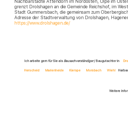
Nachbarstädte Attendorn im Nordosten, Olpe im Ost
grenzt Drolshagen an die Gemeinde Reichshof, im West
Stadt Gummersbach, die gemeinsam zum Oberbergische
Adresse der Stadtverwaltung von Drolshagen, Hagener
https://www.drolshagen.de/
Ich arbeite gern für Sie als
Bausachverständiger
/ Baugutachter in
Dr
Herscheid
Marienheide
Kierspe
Morsbach
Wiehl
Harba
Weitere Info