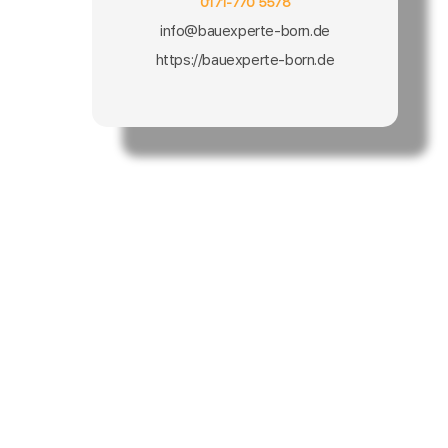
0171-770 5578
info@bauexperte-born.de
https://bauexperte-born.de