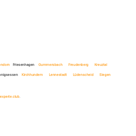
endorn
Friesenhagen
Gummersbach
Freudenberg
Kreuztal
Honigsessen
Kirchhundem
Lennestadt
Lüdenscheid
Siegen
experte.club
.